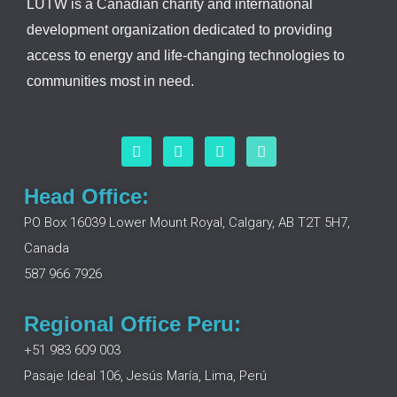
LUTW is a Canadian charity and international
development organization dedicated to providing
access to energy and life-changing technologies to
communities most in need.
F
L
I
Y
a
i
n
o
c
n
s
u
e
k
t
t
Head Office:
b
e
a
u
o
d
g
b
PO Box 16039 Lower Mount Royal, Calgary, AB T2T 5H7,
o
i
r
e
Canada
k
n
a
m
587 966 7926
Regional Office Peru:
+51 983 609 003
Pasaje Ideal 106, Jesús María, Lima, Perú