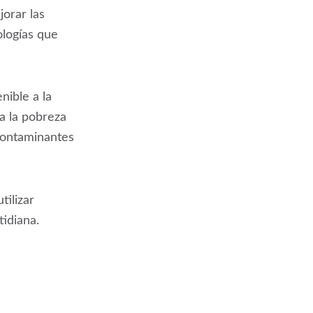
jorar las
logías que
ible a la
ra la pobreza
 contaminantes
tilizar
tidiana.