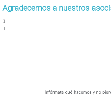
Agradecemos a nuestros asoc
Previous
Next
Infórmate qué hacemos y no pierd