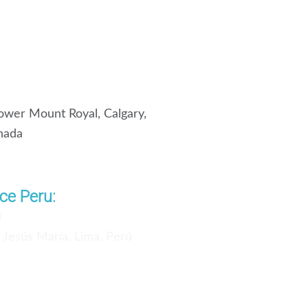
wer Mount Royal, Calgary,
nada
ce Peru:
3
, Jesús María, Lima, Perú