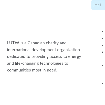
Email
LUTW is a Canadian charity and
international development organization
dedicated to providing access to energy
and life-changing technologies to
communities most in need.
F
L
I
Y
a
i
n
o