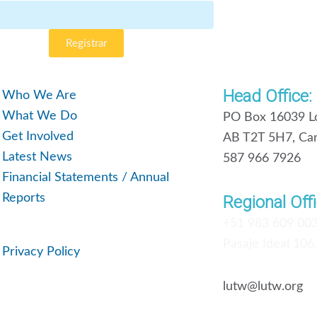
Registrar
Head Office:
Who We Are
What We Do
PO Box 16039 Lo
Get Involved
AB T2T 5H7, Ca
Latest News
587 966 7926
Financial Statements / Annual
Reports
Regional Offi
+51 983 609 00
Pasaje Ideal 106
Privacy Policy
lutw@lutw.org