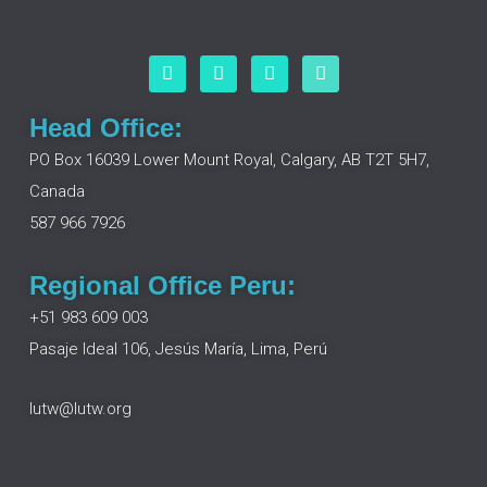
F
L
I
Y
a
i
n
o
c
n
s
u
e
k
t
t
Head Office:
b
e
a
u
o
d
g
b
PO Box 16039 Lower Mount Royal, Calgary, AB T2T 5H7,
o
i
r
e
Canada
k
n
a
m
587 966 7926
Regional Office Peru:
+51 983 609 003
Pasaje Ideal 106, Jesús María, Lima, Perú
lutw@lutw.org