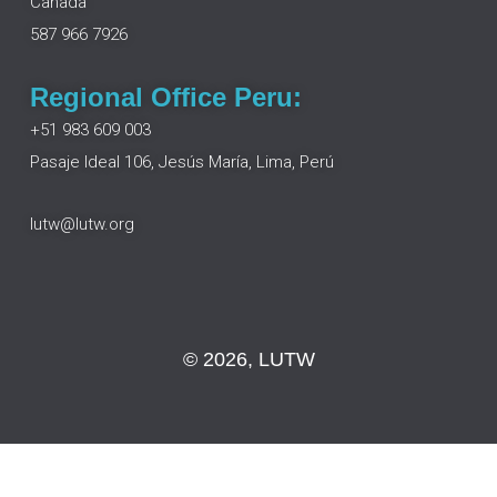
Canada
k
n
a
m
587 966 7926
Regional Office Peru:
+51 983 609 003
Pasaje Ideal 106, Jesús María, Lima, Perú
lutw@lutw.org
© 2026, LUTW