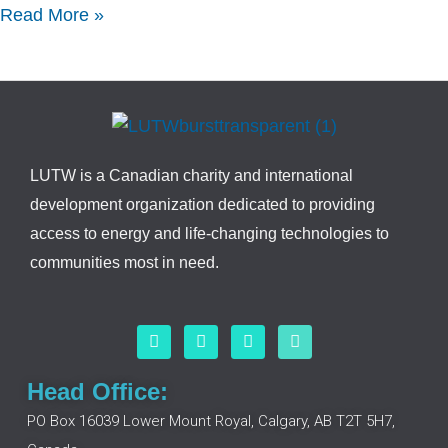
Read More »
LUTW is a Canadian charity and international
development organization dedicated to providing
access to energy and life-changing technologies to
communities most in need.
F
L
I
Y
a
i
n
o
c
n
s
u
e
k
t
t
Head Office:
b
e
a
u
o
d
g
b
PO Box 16039 Lower Mount Royal, Calgary, AB T2T 5H7,
o
i
r
e