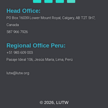
a
i
n
o
c
n
s
u
e
k
t
t
Head Office:
b
e
a
u
o
d
g
b
PO Box 16039 Lower Mount Royal, Calgary, AB T2T 5H7,
o
i
r
e
Canada
k
n
a
m
587 966 7926
Regional Office Peru:
+51 983 609 003
Pasaje Ideal 106, Jesús María, Lima, Perú
lutw@lutw.org
© 2026, LUTW