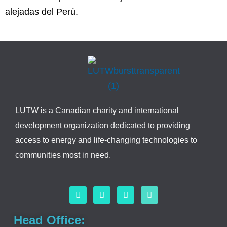
alejadas del Perú.
LUTW is a Canadian charity and international
development organization dedicated to providing
access to energy and life-changing technologies to
communities most in need.
F
L
I
Y
a
i
n
o
c
n
s
u
e
k
t
t
Head Office:
b
e
a
u