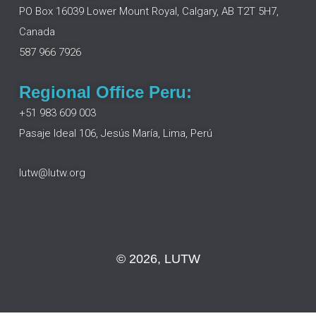
o
d
g
b
PO Box 16039 Lower Mount Royal, Calgary, AB T2T 5H7,
o
i
r
e
Canada
k
n
a
m
587 966 7926
Regional Office Peru:
+51 983 609 003
Pasaje Ideal 106, Jesús María, Lima, Perú
lutw@lutw.org
© 2026, LUTW