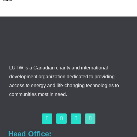
LUTW is a Canadian charity and international
development organization dedicated to providing
access to energy and life-changing technologies to
communities most in need.
F
L
I
Y
a
i
n
o
c
n
s
u
e
k
t
t
Head Office:
b
e
a
u