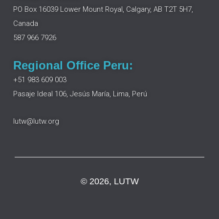
o
d
g
b
PO Box 16039 Lower Mount Royal, Calgary, AB T2T 5H7,
o
i
r
e
Canada
k
n
a
m
587 966 7926
Regional Office Peru:
+51 983 609 003
Pasaje Ideal 106, Jesús María, Lima, Perú
lutw@lutw.org
© 2026, LUTW